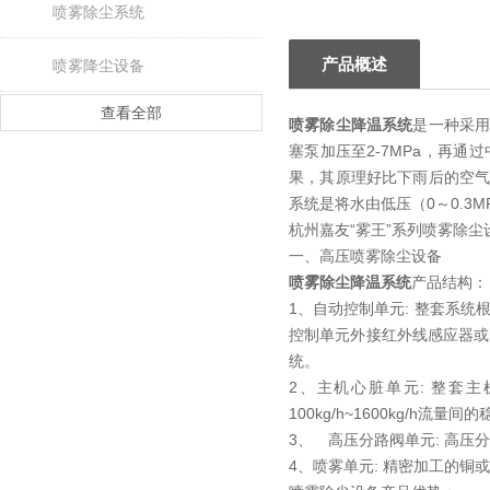
喷雾除尘系统
产品概述
喷雾降尘设备
查看全部
喷雾除尘降温系统
是一种采
塞泵加压至2-7MPa，再
果，其原理好比下雨后的空
系统是将水由低压（0～0.3
杭州嘉友“雾王”系列喷雾除
一、高压喷雾除尘设备
喷雾除尘降温系统
产品结构：
1、自动控制单元: 整套系统
控制单元外接红外线感应器或
统。
2、主机心脏单元: 整套
100kg/h~1600kg/h流
3、 高压分路阀单元: 高
4、喷雾单元: 精密加工的铜或不锈钢