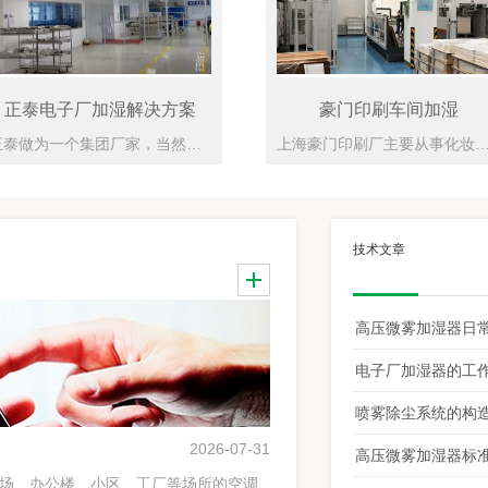
豪门印刷车间加湿
徐州某煤场煤棚安装“雾
上海豪门印刷厂主要从事化妆品彩盒的印刷及制做，长期以来一直致力于国内、外化妆品品牌的彩盒包装印刷，包装装璜印刷品印刷。上海印刷厂购买工业加湿器主要是解决车间静电、粉尘以及湿度低对纸品的影响问题。?此款雾王高压微雾加湿器在原有基础上增加了两大新的功能：远程摇控湿度及LED湿度监控显示屏。新增的LED显示屏上记录了不同时间段的温、湿度，与电脑数据联接，方便工作人员实时监控，读取车间温、湿度的相关数据。有些印刷工艺需要在每个时间段都清楚的知道到车间的温、湿度数值，并在其工艺做进一步优化，调整到好的状态
徐州某有限公司是国家建设部核定的钢结构工程专业承包壹级资质、专项工程设计资质、建筑工程施工总承包二级资质单位;是中国空间结构领域*从事研究开发建筑金属网架、钢结构及轻质屋面设计、制造和安装施工企业的*之一; 是迄今国内规模*、实力雄厚的建筑网架及钢结构生产和出口基地。煤棚一直以来都是工业粉尘严重污染的地方，而且煤尘污染很容易让现场的工作人员引发煤肺病，当煤尘浓度和扬起浓度达到一定程度的时候，遇到明火，很易
技术文章
电子厂加湿器的工
喷雾除尘系统的构
2026-07-31
高压微雾加湿器标
商场、办公楼、小区、工厂等场所的空调