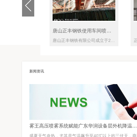
唐山正丰钢铁使用车间喷雾降尘系统方案
正泰电子厂加湿解决方案
唐山正丰钢铁有限公司成立于2004年，是一家集炼钢、铸钢、轧钢及型钢设计、生产、研发、销售为一体的民营企业。*，钢铁生产环节会排放大量的粉尘和废气。钢铁厂产生的粉尘中有相当一部分是铁和其它有价物质，由于颗粒细、杂志多，不仅会影响钢铁的烧结生产和烧结质量，还给环境造成了很大的负担，急需喷雾降尘系统来解决。为了解决这一问题，正丰钢铁公司和杭州“雾王”达成了合作。“雾王”针对正丰钢铁公司的现场生产情况，推出了使用高压喷雾降尘系统的解决方案，针对现场的原料
正泰做为一个集团厂家，当然有很多工业加湿器厂家为其提供产品，但是不是每一个厂家都拥有经验丰富。正泰黄经理直言，有很多厂家去过现场，但都不能提供一份好的加湿解决方案。我司魏经理去车间现场看过后，对车间进行详细的了解，回来后给出一份详细的加湿解决方案及图纸。客户直呼，这就是我们所需要的。正泰集团始创于1984年，经过33年创业创新，已发展成为我国新能源与电力能源设备制造企业。产业覆盖/发电、储电、输电、变电、配电、用电/全产业链，布局智能电气与装备、清洁能源与新材料、智能家居与传感技术、物联网与新一
新闻资讯
雾王高压喷雾系统赋能广东华润设备层外机降温增效节能
盛夏天气炎热，尤其是气温飙升至40℃以上的三伏天，