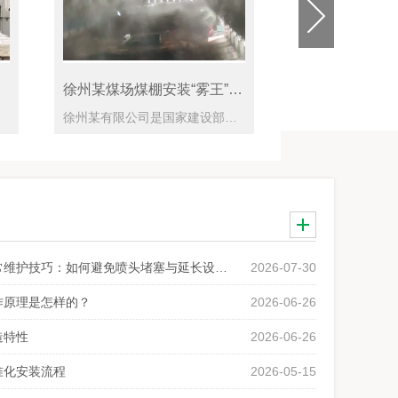
王”高压喷雾除尘系统案例
联华电子SMT车间加湿
爆炸，危害巨大。而随着“雾王”高压喷雾除尘系统对其进行喷雾除尘，能在
干雾加湿器使用客户介绍：厦门某电子股份有限公司成立于1984年8月8日。公司主要产品为半导体光电子器件、智能控制显示模块。2000年至2008年连续两届任中国光学光电子行业协会光电器件专业分会理事长单位，是国家质量*企业。SMT车间加湿解决方案：SMT生产车间是高精度的机电一体化洁净车间，车间的生产设备和工艺材料对环境的湿度都有明确的要求，为了保证设备正常运行和组装质量，相对湿度要求为：45～70%RH。当空气过于干燥时，静电现象增加，机器故障率增加，贴装不稳定，会对锡膏有焊接上的影响，锡膏容易
高压微雾加湿器日常维护技巧：如何避免喷头堵塞与延长设备使用寿命？
2026-07-30
作原理是怎样的？
2026-06-26
造特性
2026-06-26
准化安装流程
2026-05-15