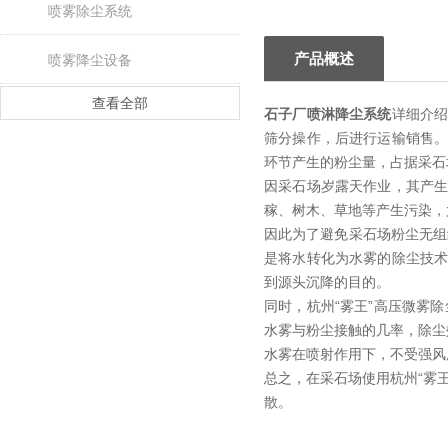
喷雾除尘系统
产品概述
喷雾降尘设备
查看全部
石子厂喷淋降尘系统
详细介
筛分操作，后进行运输销售
环节产生的粉尘量，占据采石
因采石场岁露天作业，其产
稼、树木、草地等产生污染，
因此为了避免采石场粉尘无组
是将水转化为水雾的除尘技
到源头沉降的目的。
同时，杭州“雾王”高压微雾
水雾与粉尘接触的几率，除尘
水雾在喷射作用下，不受强风
总之，在采石场使用杭州“雾王
散。