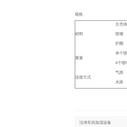
规格
主壳
材料
喷嘴
护圈
单个
重量
4个喷
气路
连接方式
水路