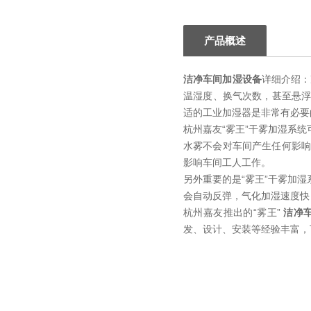
产品概述
洁净车间加湿设备
详细介绍：
温湿度、换气次数，甚至悬
适的工业加湿器是非常有必要
杭州嘉友“雾王”干雾加湿系
水雾不会对车间产生任何影响
影响车间工人工作。
另外重要的是“雾王”干雾加
会自动反弹，气化加湿速度快
杭州嘉友推出的“雾王”
洁净
发、设计、安装等经验丰富，