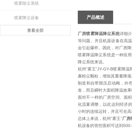
喷雾除尘系统
产品概述
喷雾降尘设备
查看全部
厂房喷雾降温降尘系统
详细
等问题。并且机器设备在高
会引起爆炸。因此，对厂房降
喷雾降温降尘系统是一种应用
降尘系统来说。
杭州“雾王”JY-GY-B
裹粉尘颗粒，增加其重量降落
制造和自带限压启动阀，外壳
发，而且瞬时大面积降温效果
面对不一样的厂房空间、面积
化流量调整，以此达到经济的
小时的连续运转，并且可在高
总体上来说，杭州“雾王”
厂房
机设备的管控面积可达到500-