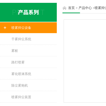
首页
>
产品中心
>
喷雾抑
喷雾抑尘设备
干雾抑尘系统
雾桩
路灯喷雾
雾化喷淋系统
除尘雾炮机
喷雾抑尘装置