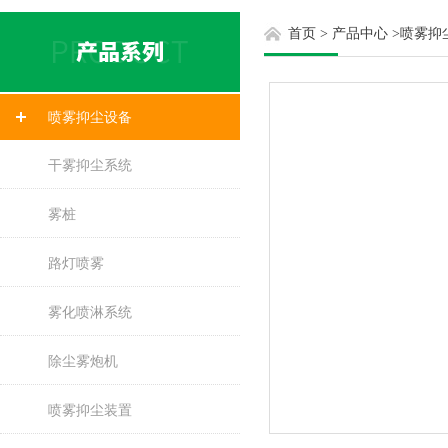
首页
>
产品中心
>
喷雾抑
喷雾抑尘设备
干雾抑尘系统
雾桩
路灯喷雾
雾化喷淋系统
除尘雾炮机
喷雾抑尘装置