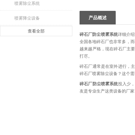
喷雾除尘系统
产品概述
喷雾降尘设备
查看全部
碎石厂防尘喷雾系统
详细介绍
全国各地碎石厂也非常多，而
越来越严格，现在碎石厂主
打尽。
碎石厂通常是在室外进行，
碎石厂喷雾除尘设备？这个需
碎石厂防尘喷雾系统
投入少
友是专业生产这类设备的厂家