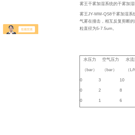
雾王干雾加湿系统的干雾加湿
雾王JY-WW-QS8干雾
气雾在撞击，相互反复剪断的
粒直径为5-7.5um。
水压力
空气压力
水流
（bar）
（bar）
（L/
0
3
10
0
2
8
0
1
6