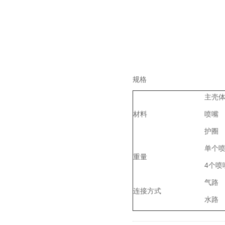
规格
主壳
材料
喷嘴
护圈
单个
重量
4个喷
气路
连接方式
水路