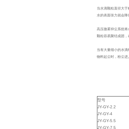
当水滴颗粒直径大于
水的表面张力就会降
高压微雾抑尘系统将水
颗粒容易聚结成团，
当有大量细小的水滴
物料起尘时，粉尘进
型号
JY-GY-2.2
JY-GY-4
JY-GY-5.5
JY-GY-7.5