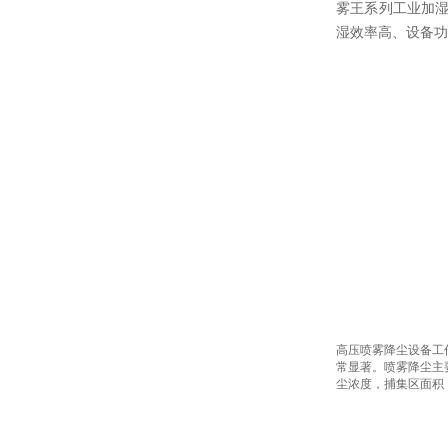
雾王系列工业加
湿效率高、设备功
高压喷雾降尘设备工
常显著。喷雾降尘主
尘浓度，捕集区面积