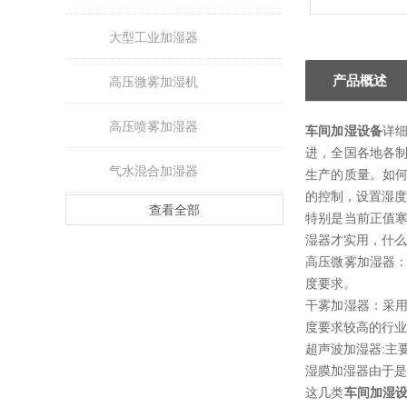
大型工业加湿器
产品概述
高压微雾加湿机
高压喷雾加湿器
车间加湿设备
详
进，全国各地各
气水混合加湿器
生产的质量。如
的控制，设置湿度
查看全部
特别是当前正值
湿器才实用，什么
高压微雾加湿器
度要求。
干雾加湿器：采
度要求较高的行业
超声波加湿器:主
湿膜加湿器由于是
这几类
车间加湿