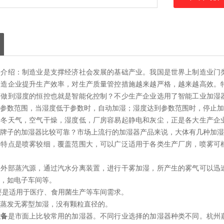
细介绍：制造业是支撑经济社会发展的基础产业。我国是世界上制造业门
制造企业提升生产效率，对生产质量管控措施越来越严格，越来越高效。
何做到湿度的恒控也就是智能化控制？不少生产企业选用了智能工业加湿
参数范围，当湿度低于参数时，自动加湿；湿度达到参数范围时，停止加
寒冬天气，空气干燥，湿度低，厂房容易起静电和灰尘，正是各大生产企
牌子的加湿器比较可靠？市场上流行的加湿器产品来说，大体有几种加湿
：特点是喷雾较细，覆盖范围大，可以广泛适用于各类生产厂房，喷雾可
用外部蒸汽源，通过汽水分离装置，进行干雾加湿，所产生的雾气可以迅
，如电子车间等。
要是适用于医疗、食用菌生产等车间需求。
蒸发无雾型加湿，没有颗粒直径的。
设备
是市面上比较常用的加湿器。不同行业选择的加湿器种类不同。杭州