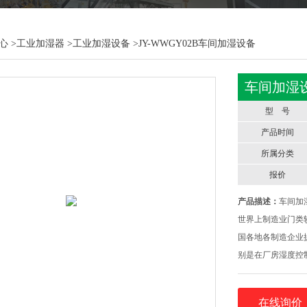
心
>
工业加湿器
>
工业加湿设备
>JY-WWGY02B车间加湿设备
车间加湿
型 号
产品时间
所属分类
报价
产品描述：
车间加
世界上制造业门类
国各地各制造企业
别是在厂房湿度控
度的恒控也就是智
在线询价