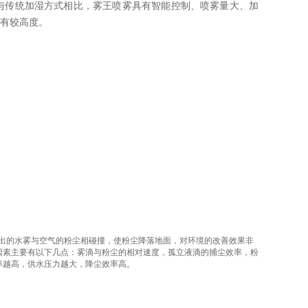
与传统加湿方式相比，雾王喷雾具有智能控制、喷雾量大、加
有较高度。
喷出的水雾与空气的粉尘相碰撞，使粉尘降落地面，对环境的改善效果非
因素主要有以下几点：雾滴与粉尘的相对速度，孤立液滴的捕尘效率，粉
率越高，供水压力越大，降尘效率高。