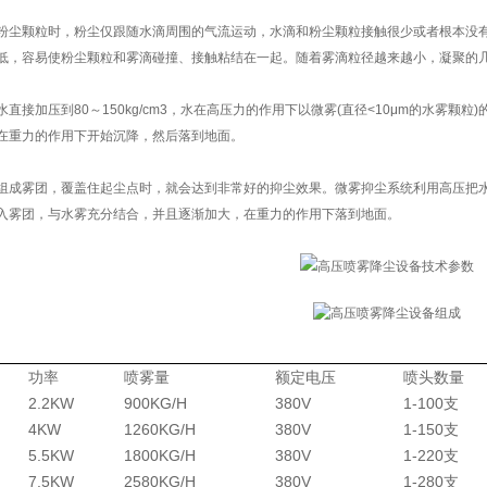
粉尘颗粒时，粉尘仅跟随水滴周围的气流运动，水滴和粉尘颗粒接触很少或者根本没
低，容易使粉尘颗粒和雾滴碰撞、接触粘结在一起。随着雾滴粒径越来越小，凝聚的几
直接加压到80～150kg/cm3，水在高压力的作用下以微雾(直径<10μm的水雾
在重力的作用下开始沉降，然后落到地面。
组成雾团，覆盖住起尘点时，就会达到非常好的抑尘效果。微雾抑尘系统利用高压把水
入雾团，与水雾充分结合，并且逐渐加大，在重力的作用下落到地面。
功率
喷雾量
额定电压
喷头数量
2.2KW
900KG/H
380V
1-100支
4KW
1260KG/H
380V
1-150支
5.5KW
1800KG/H
380V
1-220支
7.5KW
2580KG/H
380V
1-280支