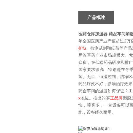
产品概述
医药仓库加湿器 药品车间加
年全国医药产业产值超过2万
护fu
、检测试剂和疫苗等产品
尽管医药产业市场规模大。
众多，在低端药品研发和推
国家要求很高，特别是在冬
菌、无尘，恒湿控制，洁净区相
药品疗效不好，影响治疗效果
药企车间的湿度如何保证？工
x
地位。推出的雾
王品牌
湿膜
快，喷雾多，一台设备可以
统，设备经久耐用。