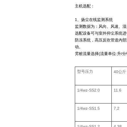
主机选配：
1、扬尘在线监测系统
监测数据为：风向、风速、湿度、
选配设备可与室外抑尘系统进
防冻系统，高压反吹管道內部
动。
雱桩流量选择(流量单位:升/分
型号压力
40
公斤
1/4wz-SS2.0
11.6
1/4wz-SS1.5
7,2
1/4wz-SS1.2
4.38