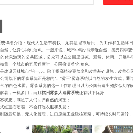
系统
详细介绍：现代人生活节奏快，尤其是城市居民，为工作和生活终
大自然，让身心得到治愈。一般来说，城市中
唯yi
能亲近自然、感受四季变
众的休息游玩的公共区域，公众可以在公园里游览、观赏、休憩、开展科
衡量一个城市的宜居程度时，公园扮演着*的角色。
是建设园林城市*的一步。除了提高植被覆盖率和改善基础设施，改善公
公司旗下的雾森系统正是您的*。“雾王”雾森系统以自然的发生方式，通
雾气的白色水雾。雾森系统的这一工作原理可以为公园营造出如梦似幻的
解暑，一机多用，而且
杭州雾森人造雾系统
还有以下优势：
雾状态，满足了人们回归自然的渴望；
式红宝石喷嘴，不会打湿衣服和头发；
制随意切换，无人化管理，进口原装工业级柱塞泵，可持续长时间运转，