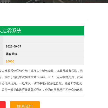
人造雾系统
2025-09-07
雾森系统
10000
森人造雾系统详细介绍：现代人生活节奏快，尤其是城市居民，为
碌，穿梭于钢筋水泥构成的城市丛林。有了一点闲暇时光后，就渴
身心得到治愈。一般来说，城市中唯yi能亲近自然、感受四季变化
。公园一般是由政府修建并经营的，作为自然观赏区和公众的休息
公众可以在公园里游览、观赏、休憩、开展科学文化及锻炼身体
籍、电影的背景也选在了公
联系我们