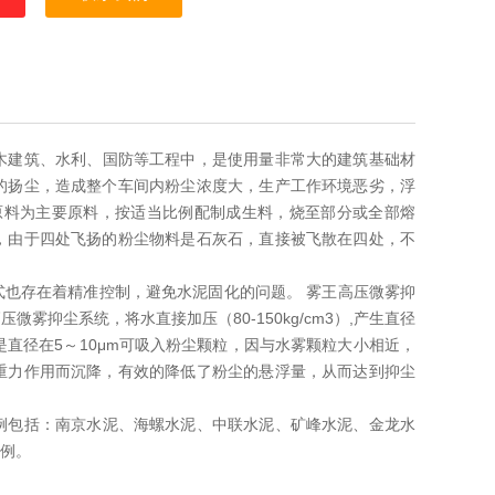
木建筑、水利、国防等工程中，是使用量非常大的建筑基础材
的扬尘，造成整个车间内粉尘浓度大，生产工作环境恶劣，浮
原料为主要原料，按适当比例配制成生料，烧至部分或全部熔
，由于四处飞扬的粉尘物料是石灰石，直接被飞散在四处，不
式也存在着精准控制，避免水泥固化的问题。 雾王高压微雾抑
抑尘系统，将水直接加压（80-150kg/cm3）,产生直径
是直径在5～10μm可吸入粉尘颗粒，因与水雾颗粒大小相近，
重力作用而沉降，有效的降低了粉尘的悬浮量，从而达到抑尘
例包括：南京水泥、海螺水泥、中联水泥、矿峰水泥、金龙水
例。