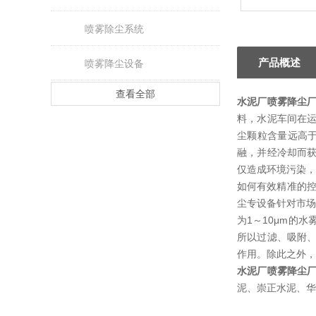
喷雾除尘系统
产品概述
喷雾降尘设备
查看全部
水泥厂喷雾降尘
料，水泥车间在
尘颗粒含量远高
融，并经冷却而
仅造成环境污染，
如何有效精准的
尘
专
设备针对市场
为1～10μm的
所以过滤、吸附
作用。除此之外，
水泥厂喷雾降尘
泥、崇正水泥、华