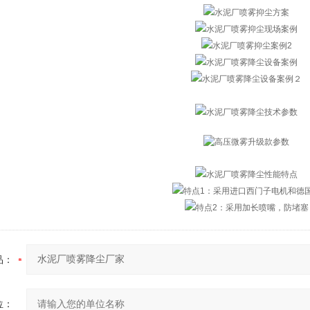
品：
位：