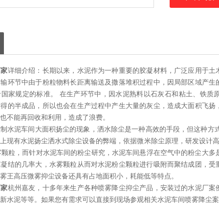
厂家
详细介绍：长期以来，水泥作为一种重要的胶凝材料，广泛应用于土
运输环节中由于粉粒物料长距离输送及撒落堆积过程中，因局部区域产生
于国家规定的标准。 在生产环节中，因水泥熟料以石灰石和粘土、铁质
获得的半成品，所以也会在生产过程中产生大量的灰尘，造成大面积飞扬
也不能再回收和利用，造成了浪费。
控制水泥车间大面积扬尘的现象，洒水除尘是一种
高效
的手段，但这种方
上现有水泥扬尘洒水式除尘设备的弊端，依据微米除尘原理，研发设计高压微雾
水雾颗粒，而针对水泥车间的粉尘研究，水泥车间悬浮在空气中的粉尘大多
、凝结的几率大，水雾颗粒从而对水泥粉尘颗粒进行吸附而聚结成团，受
雾王高压微雾抑尘设备还具有占地面积小，耗能低等特点。
厂家
杭州嘉友，十多年来生产各种喷雾降尘抑尘产品，安装过的水泥厂案
新水泥等等。如果您有需求可以直接到现场参观相关水泥车间喷雾降尘案