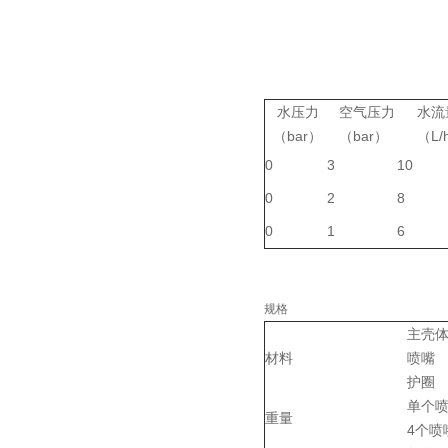
水压力
空气压力
水流
（bar）
（bar）
（L/
0
3
10
0
2
8
0
1
6
规格
主壳
材料
喷嘴
护圈
单个
重量
4个喷