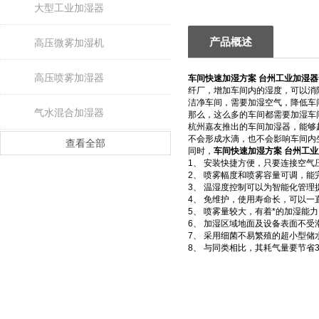
大型工业加湿器
产品概述
高压微雾加湿机
高压喷雾加湿器
车间快速加湿方案 台州工业加湿器
纤厂，增加车间内的湿度，可以消
洁净车间，需要加湿空气，降低车
气水混合加湿器
那么，这么多的车间都需要加湿车
杭州嘉友推出的车间加湿器，能够
不会形成水滴，也不会影响车间内
查看全部
同时，
车间快速加湿方案 台州工
1、
安装快捷方便，只要连接空气
2、
喷雾幅度和喷雾容量可调，能
3、
温湿度控制可以为智能化管理
4、
免维护，使用寿命长，可以一
5、
喷雾量较大，有着*的加湿能力
6、
加湿区域地面及设备表面不受
7、
采用细菌不易繁殖的超小型储
8、
与同类相比，其耗气量要节省3