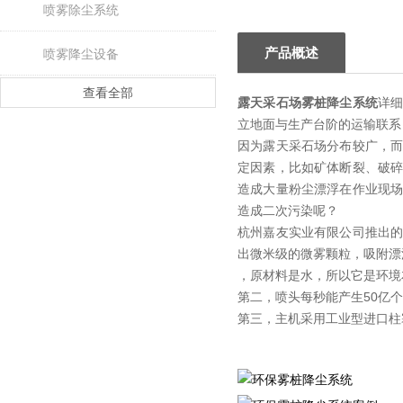
喷雾除尘系统
产品概述
喷雾降尘设备
查看全部
露天采石场雾桩降尘系统
详
立地面与生产台阶的运输联系
因为露天采石场分布较广，
定因素，比如矿体断裂、破
造成大量粉尘漂浮在作业现
造成二次污染呢？
杭州嘉友实业有限公司推出
出微米级的微雾颗粒，吸附漂
，原材料是水，所以它是环境
第二，喷头每秒能产生50亿
第三，主机采用工业型进口柱