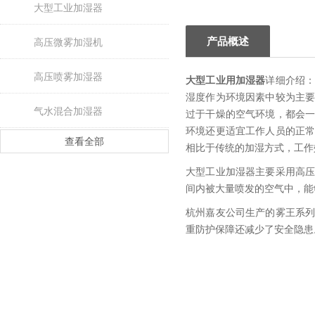
大型工业加湿器
产品概述
高压微雾加湿机
高压喷雾加湿器
大型工业用加湿器
详细介绍
湿度作为环境因素中较为主
气水混合加湿器
过于干燥的空气环境，都会
环境还更适宜工作人员的正
查看全部
相比于传统的加湿方式，工作
大型工业加湿器主要采用高
间内被大量喷发的空气中，能
杭州嘉友公司生产的雾王系
重防护保障还减少了安全隐患