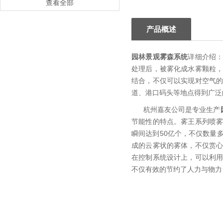
查看全部
产品概述
园林景观雾森系统
详细介绍
处理后，被雾化成水雾颗粒
结合，不仅可以实现对空气
道、港口码头等地点得到广泛
杭州嘉友公司是专业生产
节能性的特点。雾王系列喷
瞬间达到50亿个，不仅数量
成的云雾状的雾体，不仅赏
在控制系统设计上，可以利
不仅有效的节约了人力与物力