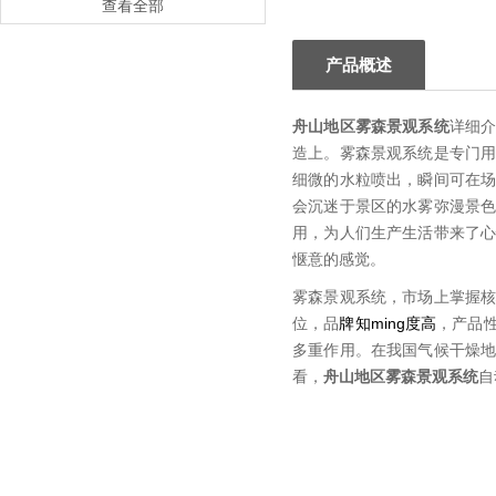
查看全部
产品概述
舟山地区雾森景观系统
详细
造上。雾森景观系统是专门
细微的水粒喷出，瞬间可在
会沉迷于景区的水雾弥漫景
用，为人们生产生活带来了
惬意的感觉。
雾森景观系统，市场上掌握
位，品
牌知ming度高
，产品
多重作用。在我国气候干燥
看，
舟山地区雾森景观系统
自