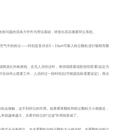
散发问题的流体力学作为理论基础，研发出高压微雾抑尘系统。
浮在空气中的粉尘——特别是直径在5～10μm可吸入粉尘颗粒进行吸附而聚
成两道红外检测线，在无人员经过时，将持续喷雾或阶段性喷雾(设定为
可自动停止喷雾工作，人员经过一段时间后(可根据实际需要设定)，再次
有机会接触，达不到抑尘的作用。如果雾珠颗粒和粉尘颗粒大小相接近，
率就越来越大，水雾对粉尘的“过滤"作用就形成了。
颗粒)的形式从设备喷出。当水雾颗粒与粉尘颗粒大小相当时，水雾颗粒与粉尘