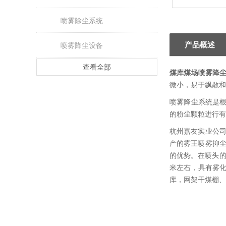
喷雾除尘系统
产品概述
喷雾降尘设备
查看全部
煤库煤场喷雾降
微小，易于飘散和
喷雾降尘系统是
的粉尘颗粒进行有
杭州嘉友实业公司
产的雾王喷雾抑尘
的优势。在喷头的
米左右，具有雾
库，网架干煤棚、