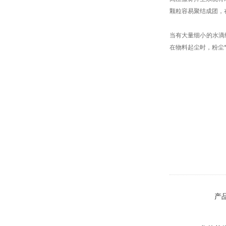
颗粒容易聚结成团，
当有大量细小的水滴
在物料起尘时，粉尘
产