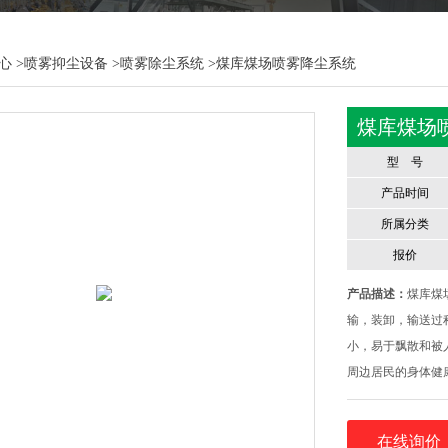
心
>
喷雾抑尘设备
>
喷雾除尘系统
>煤库煤场喷雾降尘系统
煤库煤场
型 号
产品时间
所属分类
报价
产品描述：
煤库煤
输，装卸，输送过
小，易于飘散和被
周边居民的身体健
当它在空气中遇到
可以与空气中的粉
在线询价