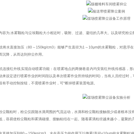
内容为:水雾颗粒与尘埃颗粒大小相近时，吸附、过滤、凝结的几率大。以及研究粉尘
将水直接加压（80～150kg/cm3）能够产生直径为1～10μm的水雾颗粒，对悬
而沉降，从而达到抑尘作用。
机连接红外线实现自动喷雾功能：在喷雾地点的两侧巷道内均安装红外线传感器，形
动来设定进行喷雾作业的时间段以及单次喷雾作业所持续的时间)，当有人员经过时，
设有手动控制按钮，不需喷雾作业时，可*断掉喷雾装置电源。
粉尘颗粒时，粉尘仅跟随水滴周围的气流运动，水滴和粉尘颗粒接触很少或者根本没
低，容易使粉尘颗粒和雾滴碰撞、接触粘结在一起。随着雾滴粒径越来越小，凝聚的几
直接加压到80～150kg/cm3，水在高压力的作用下以微雾(直径<10μm的水雾