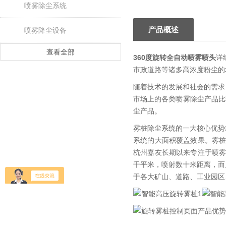
喷雾除尘系统
产品概述
喷雾降尘设备
查看全部
360度旋转全自动喷雾喷头
详
市政道路等诸多高浓度粉尘的
随着技术的发展和社会的需求
市场上的各类喷雾除尘产品比
尘产品。
雾桩除尘系统的一大核心优势
系统的大面积覆盖效果。雾
杭州嘉友长期以来专注于喷
千平米，喷射数十米距离，而
于各大矿山、道路、工业园区