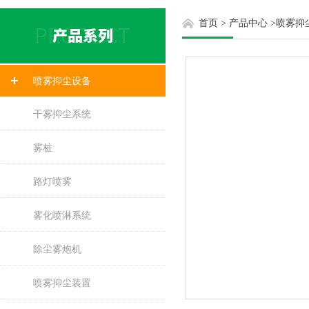
首页
>
产品中心
>
喷雾抑
喷雾抑尘设备
干雾抑尘系统
雾桩
路灯喷雾
雾化喷淋系统
除尘雾炮机
喷雾抑尘装置