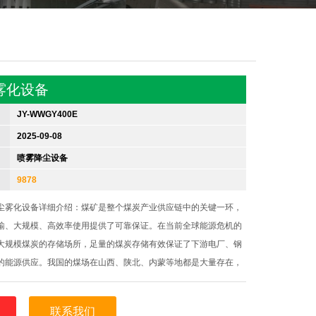
雾化设备
JY-WWGY400E
2025-09-08
喷雾降尘设备
9878
尘雾化设备详细介绍：煤矿是整个煤炭产业供应链中的关键一环，
输、大规模、高效率使用提供了可靠保证。在当前全球能源危机的
大规模煤炭的存储场所，足量的煤炭存储有效保证了下游电厂、钢
的能源供应。我国的煤场在山西、陕北、内蒙等地都是大量存在，
北、山东等火电厂、钢铁厂较多的省份也有不少分布。煤场在生产
带的粉尘多，加之装卸过程
联系我们