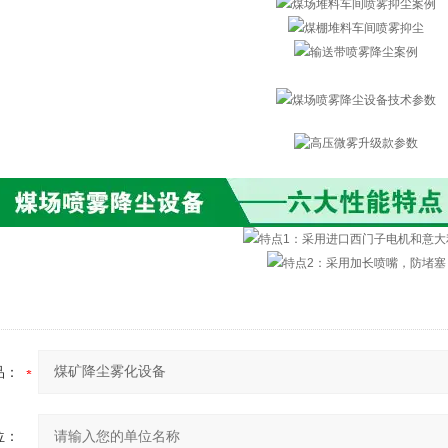
品：
位：