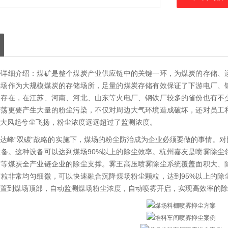
备
详细介绍：煤矿是整个煤炭产业供应链中的关键一环，为煤炭的存储、
煤场作为大规模煤炭的存储场所，足量的煤炭存储有效保证了下游电厂、
量存在，在江苏、河南、河北、山东等火电厂、钢铁厂较多的省份也有不
震荡更要产生大量的粉尘污染，不仅对周边大气环境造成破坏，还对员工
大风起兮尘飞扬，粉尘浓度远远超过了监测浓度。
达峰“双碳"战略的实施下，煤场的粉尘防治成为企业必须要做的事情。
备。这种设备可以达到煤场90%以上的除尘效率。杭州嘉友是喷雾除尘
厂等煤炭全产业链企业的除尘支撑。雾王高压喷雾除尘系统覆盖面积大、
粒非常均匀细微，可以快速融合沉降煤场粉尘颗粒，达到95%以上的除
置到煤场顶部，自动监测煤场粉尘浓度，自动喷雾开启，实现高效率的除