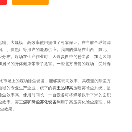
运输、大规模、高效率使用提供了可靠保证。在当前全球能源
钢厂、供热厂等用户的能源供应。我国的煤场在山西、陕北、
少分布。煤场在生产作业时，因煤炭自带的粉尘多，加之装卸
和居民的身体健康带来了危害。一些北方省份的煤场，受到春
对比市场上的煤场除尘设备，能够实现高效率、高覆盖的除尘方
领域的专业生产企业，旗下的雾
王品牌高
压喷雾除尘系统，是
除尘效率高、使用时间长，一台设备可将煤场数千平米的面积
尘效率。雾王
煤矿降尘雾化设备
利用了高压雾化除尘原理，将
尘效果。