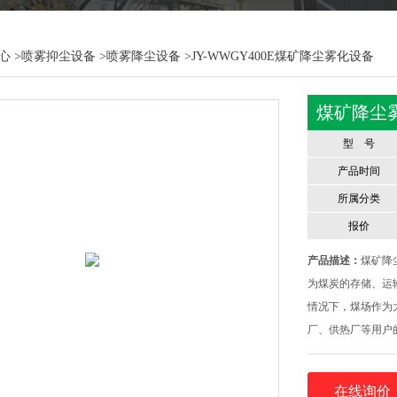
心
>
喷雾抑尘设备
>
喷雾降尘设备
>JY-WWGY400E煤矿降尘雾化设备
煤矿降尘
型 号
产品时间
所属分类
报价
产品描述：
煤矿降
为煤炭的存储、运
情况下，煤场作为
厂、供热厂等用户
在江苏、河南、河
作业时，因煤炭自
在线询价