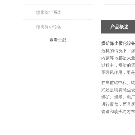
喷雾除尘系统
产品概述
喷雾降尘设备
查看全部
煤矿降尘雾化设
危机的情况下，
内蒙等地都是大
过程中，煤炭的
季强风作用，更是
在当前碳中和、碳
式还是喷雾除尘设
煤矿、煤场、电
进行覆盖，而且雾
管道和喷头均匀布