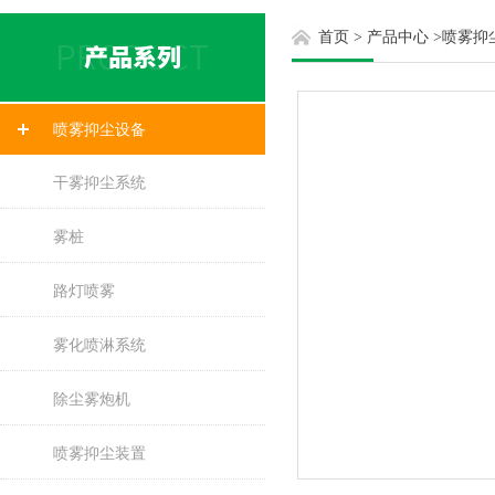
首页
>
产品中心
>
喷雾抑
喷雾抑尘设备
干雾抑尘系统
雾桩
路灯喷雾
雾化喷淋系统
除尘雾炮机
喷雾抑尘装置