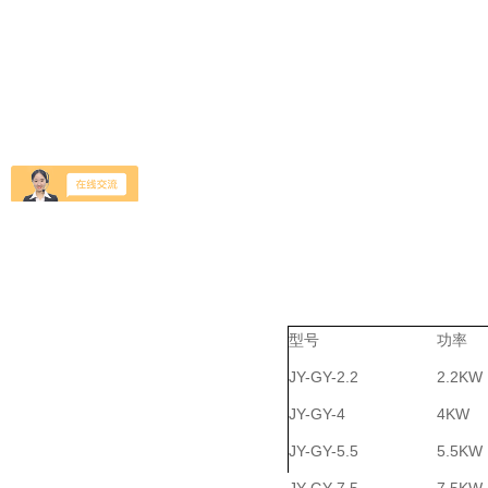
型号
功率
JY-GY-2.2
2.2KW
JY-GY-4
4KW
JY-GY-5.5
5.5KW