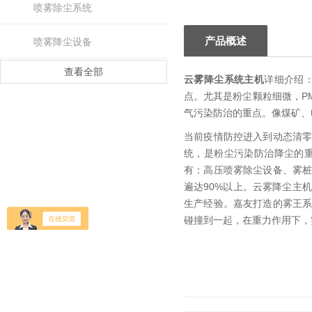
喷雾除尘系统
产品概述
喷雾降尘设备
查看全部
云雾降尘系统主机
详细介绍
点。尤其是粉尘颗粒细微，P
气污染防治的重点。像煤矿、
当前疫情防控进入到动态清
统，是粉尘污染防治降尘的
有：高压喷雾除尘设备、雾
遍达90%以上。云雾降尘主
生产经验。嘉友打造的雾王
碰撞到一起，在重力作用下，