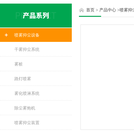
首页
>
产品中心
>
喷雾抑
喷雾抑尘设备
干雾抑尘系统
雾桩
路灯喷雾
雾化喷淋系统
除尘雾炮机
喷雾抑尘装置