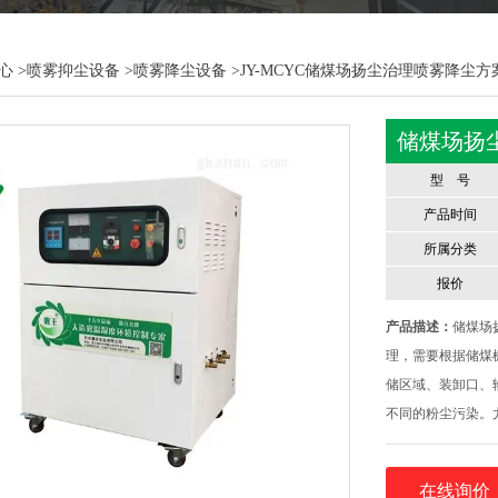
心
>
喷雾抑尘设备
>
喷雾降尘设备
>JY-MCYC储煤场扬尘治理喷雾降尘方
储煤场扬
型 号
产品时间
所属分类
报价
产品描述：
储煤场
理，需要根据储煤
储区域、装卸口、
不同的粉尘污染。
同，储煤棚在不同
动或风吹而产生可
在线询价