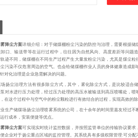
喷雾降尘方案
详细介绍：对于储煤棚粉尘污染的防控与治理，需要根据储
装卸口、输送带等在运行过程中，往往因为自然风向、高度差距等问题
散轨迹不同，储煤棚在不同生产过程产生大量发粉尘污染，尤其是煤尘粒
粉尘污染不仅危害周边的空气。也会给储煤棚作业人员的身体健康造成影
针对化治理是企业急需解决的问题。
煤场扬尘治理方法有很多除尘方式，其中，雾化除尘方式，是比较适合
塞泵对水进行压力处理，经过压力处理的高压水被输送到高压喷嘴处，喷
，在这个过程中与空气中的粉尘颗粒进行有效结合的过程，实现高效的除
专业生产储煤场扬尘治理喷雾系统的公司，在十余年的时间里嘉友经过不
少运行成本，安装便捷等优点。
喷雾降尘方案
可实现实时统计监控数据，并按照监管单位的传输协议要求
便企业对于扬尘重点区域的监控管理。其系统具有多级权限管理:可分配