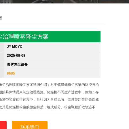
案
尘治理喷雾降尘方案
JY-MCYC
2025-09-08
喷雾降尘设备
9605
扬尘治理喷雾降尘方案详细介绍：对于储煤棚粉尘污染的防控与治
棚的具体情况来制定治理措施。储煤棚不同生产过程中，例如：存
输送带等在运行过程中，往往因为自然风向、高度差距等问题造成
尤其是储煤棚粉尘的微尘特质，组成成分、粉尘颗粒扩散轨迹不
生产过程产生大量发粉尘污染，尤其是煤尘粒径微小往往会因为移
以易于人体吸入的粉尘污染
联系我们