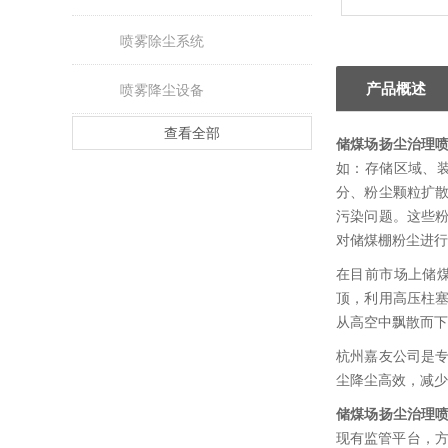
喷雾除尘系统
产品概述
喷雾降尘设备
查看全部
储煤场扬尘治理
如：存储区域、
分、粉尘颗粒扩
污染问题。这些
对储煤棚粉尘进行
在目前市场上储
顶，利用高压柱
从高空中飘散而下
杭州嘉友公司是
尘降尘高效，减
储煤场扬尘治理
现有监管平台，方