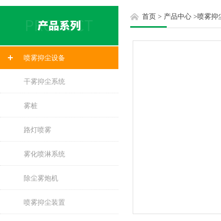
首页
>
产品中心
>
喷雾抑
喷雾抑尘设备
干雾抑尘系统
雾桩
路灯喷雾
雾化喷淋系统
除尘雾炮机
喷雾抑尘装置