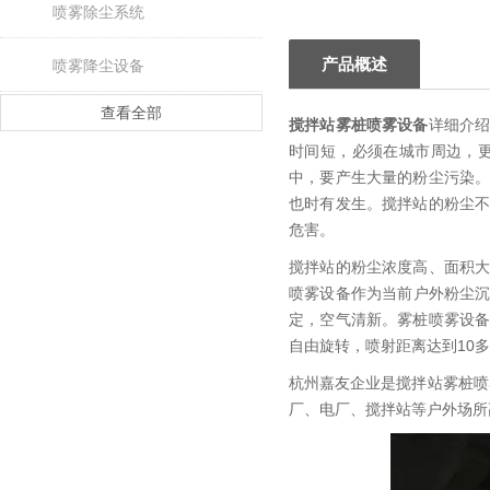
喷雾除尘系统
产品概述
喷雾降尘设备
查看全部
搅拌站雾桩喷雾设备
详细介
时间短，必须在城市周边，
中，要产生大量的粉尘污染
也时有发生。搅拌站的粉尘
危害。
搅拌站的粉尘浓度高、面积
喷雾设备作为当前户外粉尘沉
定，空气清新。雾桩喷雾设
自由旋转，喷射距离达到10
杭州嘉友企业是搅拌站雾桩喷
厂、电厂、搅拌站等户外场所