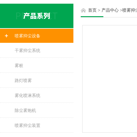
首页
>
产品中心
>
喷雾抑
喷雾抑尘设备
干雾抑尘系统
雾桩
路灯喷雾
雾化喷淋系统
除尘雾炮机
喷雾抑尘装置