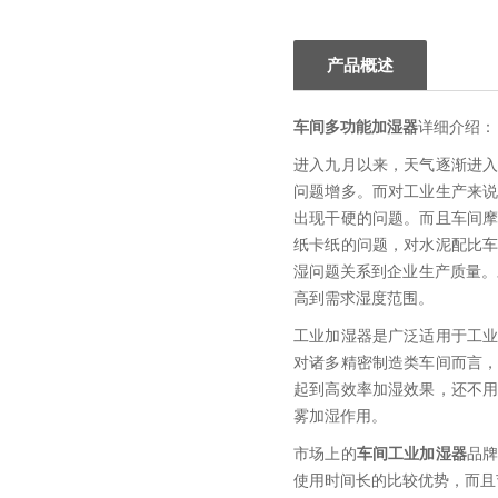
产品概述
车间多功能加湿器
详细介绍：
进入九月以来，天气逐渐进
问题增多。而对工业生产来
出现干硬的问题。而且车间
纸卡纸的问题，对水泥配比
湿问题关系到企业生产质量。
高到需求湿度范围。
工业加湿器是广泛适用于工
对诸多精密制造类车间而言
起到高效率加湿效果，还不
雾加湿作用。
市场上的
车间工业加湿器
品
使用时间长的比较优势，而且