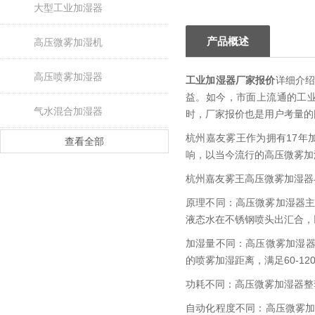
大型工业加湿器
产品概述
高压微雾加湿机
高压喷雾加湿器
工业加湿器厂家报价
详细介
益。如今，市面上流通的工
气水混合加湿器
时，厂家报价也是用户考量的
杭州嘉友雾王作为拥有17年
查看全部
响，以当今流行的高压微雾加
杭州嘉友雾王高压微雾加湿器
原理不同：高压微雾加湿器
液态水在不锈钢喷头出汇合，
加湿量不同：高压微雾加湿器
的喷雾加湿距离，满足60-12
功耗不同：高压微雾加湿器整
自动化程度不同：高压微雾加