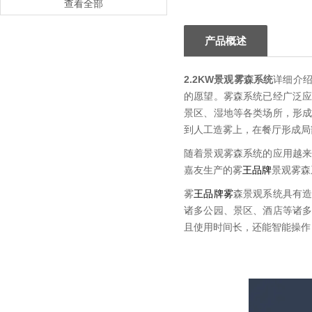
查看全部
产品概述
2.2KW景观雾森系统
详细介
的愿望。雾森系统已经广泛
景区、湿地等各类场所，形
到人工造雾上，在餐厅形成局
随着景观雾森系统的应用越
嘉友生产的雾
王品
牌
景观雾森
雾
王品牌雾
森景观系统具有
诸多公园、景区、酒店等诸
且使用时间长，还能智能操作