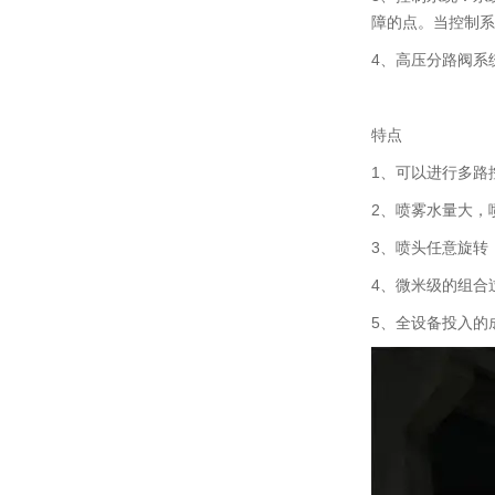
障的点。当控制系
4、高压分路阀系
特点
1、可以进行多路
2、喷雾水量大，
3、喷头任意旋转
4、微米级的组合
5、全设备投入的