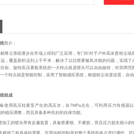
统
简介：
桩降尘系统逐步在市场上得到广泛应用，专门针对于户外高浓度粉尘场所
远，覆盖面积达到上千平米，解决了以往喷雾被风水散的问题，实现了户
的目标。旋转高压雾桩系统的一大特点就是喷头可以自由旋转，对四周范
一个特点就是智能控制，采用了智能感应系统，根据粉尘浓度设置，自动
统
组成
备使用高压柱塞泵产生的高压水，在7MPa左右，可利用压力传感器以
量之间的稳压调整，而且具备多种良好的自保功能。
密加工的喷头带有反溅装置，具备喷雾细、不磨损，而且压力损失很小的
统根据工程具体的需要，可用远程控制器对整个系统的各点进行调控，可