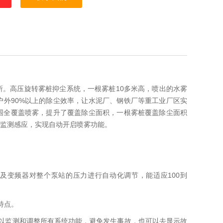
。高压旋转雾桩抑尘系统，一根雾桩10多米高，喷出的水雾
外90%以上的除尘效率，让水泥厂、钢铁厂等重工业厂区实
围全覆盖喷雾，提升了覆盖除尘面积，一根雾桩覆盖除尘面积
监测感应，实现自动开启喷雾功能。
及变频器对整个泵站的压力进行自动化调节，能适应100到
特点。
以监测和调整所有系统功能，避免发生事故，也可以去显示故