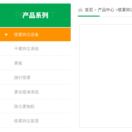
首页
>
产品中心
>
喷雾抑
喷雾抑尘设备
干雾抑尘系统
雾桩
路灯喷雾
雾化喷淋系统
除尘雾炮机
喷雾抑尘装置