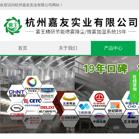
欢迎访问杭州嘉友实业有限公司网站！
首页
关于我们
产品中心