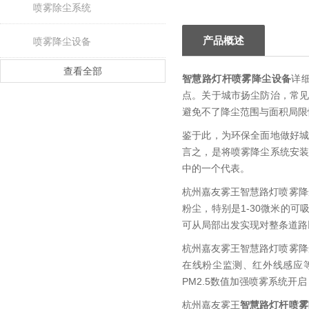
喷雾除尘系统
产品概述
喷雾降尘设备
查看全部
智慧路灯杆喷雾降尘设备
详
点。关于城市扬尘防治，常
避免不了降尘范围与面积局限
鉴于此，为环保全面地做好
言之，是将喷雾降尘系统安
中的一个代表。
杭州嘉友雾王智慧路灯喷雾降
粉尘，特别是1-30微米的
可从局部出发实现对整条道路
杭州嘉友雾王智慧路灯喷雾降
在线粉尘监测、红外线感应
PM2.5数值加强喷雾系统开启
杭州嘉友雾王
智慧路灯杆喷雾