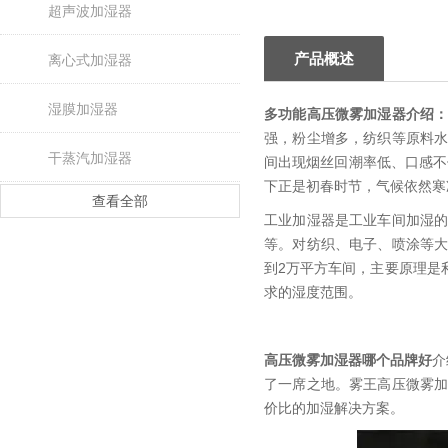
超声波加湿器
产品概述
离心式加湿器
湿膜加湿器
多功能高压微雾加湿器
介绍
强，粉尘增多，纺织等原料
干蒸汽加湿器
间出现烟丝回潮率低、口感不
下正是初春时节，气候依然寒
查看全部
工业加湿器是工业车间加湿
等。对纺织、电子、喷涂等
到2万平方车间，主要原理是
求的湿度范围。
高压微雾加湿器哪个品牌好
介
了一席之地。雾王高压微雾
价比的加湿解决方案。