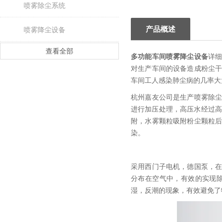
喷雾除尘系统
产品概述
喷雾降尘设备
查看全部
多功能车间喷雾降尘设备
详
对生产车间的设备造成粉尘
车间工人感染肺尘病的几率大
杭州嘉友公司是生产喷雾除
进行加压处理，高压水经过高
附，水雾颗粒吸附粉尘颗粒
染。
采用西门子电机，德国泵，
分布在空气中，有效的实现
湿，反潮的现象，有效避免了