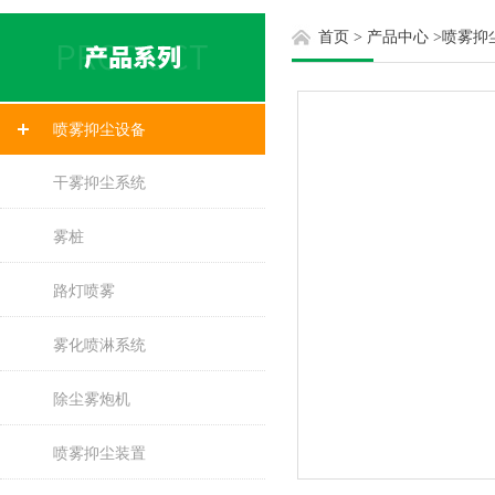
首页
>
产品中心
>
喷雾抑
喷雾抑尘设备
干雾抑尘系统
雾桩
路灯喷雾
雾化喷淋系统
除尘雾炮机
喷雾抑尘装置