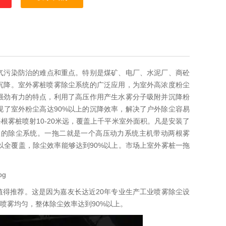
气污染防治的难点和重点。特别是煤矿、电厂、水泥厂、商砼
沉降。室外雾桩喷雾除尘系统的广泛应用，为室外高浓度粉尘
强劲有力的特点，利用了高压作用产生水雾分子吸附并沉降粉
了室外粉尘高达90%以上的沉降效率，解决了户外除尘容易
雾桩喷射10-20米远，覆盖上千平米室外面积。凡是安装了
立的除尘系统。一拖二就是一个高压动力系统主机带动两根雾
以全覆盖，除尘效率能够达到90%以上。市场上室外雾桩一拖
得推荐。这是因为嘉友长达近20年专业生产工业喷雾除尘设
喷雾均匀，整体除尘效率达到90%以上。