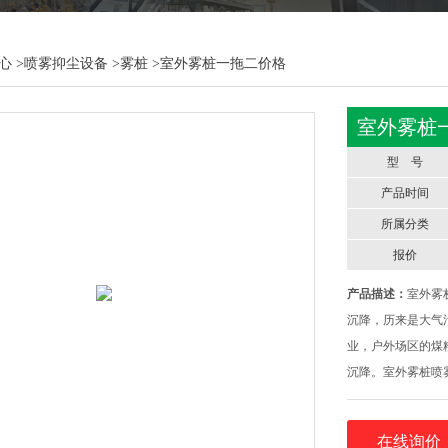
心
>
喷雾抑尘设备
>
雾桩
>室外雾桩一拖二价格
室外雾桩
型 号
产品时间
所属分类
报价
产品描述：
室外雾
沉降，历来是大气
业，户外场区的煤
沉降。室外雾桩喷
解决方案。室外雾
利用了高压作用产
在线询价