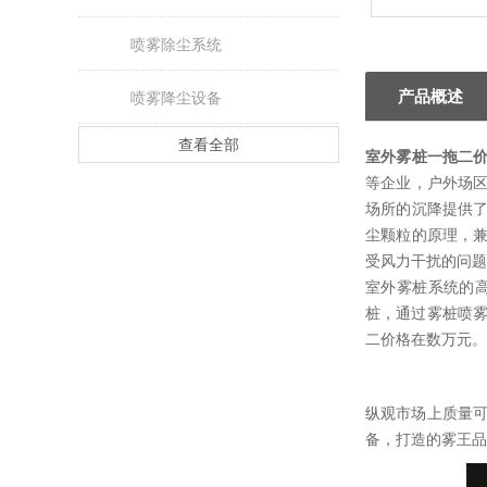
喷雾除尘系统
产品概述
喷雾降尘设备
查看全部
室外雾桩一拖二
等企业，户外场
场所的沉降提供
尘颗粒的原理，兼
受风力干扰的问题
室外雾桩系统的
桩，通过雾桩喷雾
二价格在数万元。
纵观市场上质量可
备，打造的雾王品