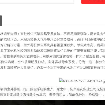
价格
详细介绍：室外粉尘沉降容易受风吹散，不容易捕捉沉降，历来是大
区的煤粉污染、水泥污染是大气环境污染的重要成分，必须得到高效率的
了专业解决方案。室外雾桩除尘系统具有覆盖面积大、除尘效率高、喷雾
具了雾炮机的较强喷射动能和高压喷雾除尘系统的广覆盖面积功能，实现
。雾桩带的喷头为旋转喷头，可以对四周旋转喷雾，扩大了覆盖面积，每根
高粉尘场所，空气质量明显好转。室外雾桩除尘系统，分为一拖二和独
及时沉降室外大量扬尘。通常一个上万平米的水泥厂不到10根雾桩就可
靠的室外雾桩一拖二除尘系统的生产厂家之中，杭州嘉友实业公司无疑值
牌室外雾桩除尘系统除尘效率高、覆盖面积大，智能化控制，价格适中，