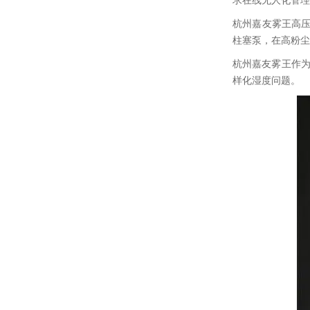
求在线无人化管理
杭州嘉友雾王高
柱塞泵，在高粉尘
杭州嘉友雾王作为
样化湿度问题。