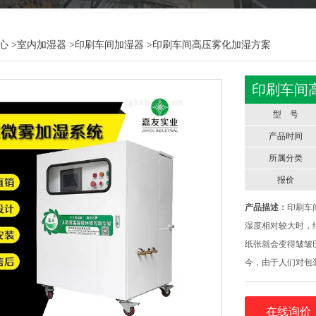
心
>
室内加湿器
>
印刷车间加湿器
>印刷车间高压雾化加湿方案
印刷车间
型 号
产品时间
所属分类
报价
产品描述：
印刷车
湿度相对较大时，
纸张就会变得皱皱
今，由于人们对包
高。出于高精度作
湿度不足所引发的
在线询价