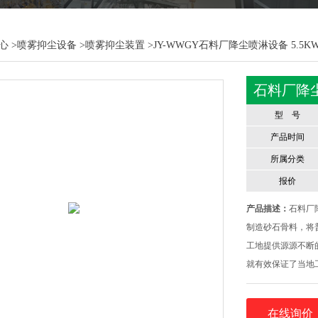
心
>
喷雾抑尘设备
>
喷雾抑尘装置
>JY-WWGY石料厂降尘喷淋设备 5.5
石料厂降尘
型 号
产品时间
所属分类
报价
产品描述：
石料厂
制造砂石骨料，将
工地提供源源不断
就有效保证了当地
较严重的粉尘污染
染。在当前国家对
在线询价