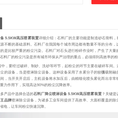
 5.5KW高压喷雾装置
详细介绍：石料厂的主要功能是制造砂石骨料，
源源不断的基础原料。石料厂在我国每个城市周边都有数量不等的分布，
避的是比较严重的粉尘污染。石料厂对石头进行粉碎作业时，产生了大量
石料厂的粉尘污染是所有城市环保从严治理的重点，必须得到高效率的粉
程中，要经过破碎、制砂、洗砂等环节，起粉尘的环节主要在破碎车间。
粉尘的设备，当是喷淋除尘设备。这种设备采用了水雾分子的较
强
吸附融
车间，当开关开启后，主机设备将水加压后，由精细化喷头雾化而出非常
重力作用下，实现高达90%的粉尘沉降效率。
众多产品中选择合适的
石料厂降尘喷淋设备 5.5KW高压喷雾装置
？关键是
雾
王品牌
喷淋除尘设备，为诸多工业车间提供了高效率、大面积覆盖的除
省电，让车间粉尘快速沉降。