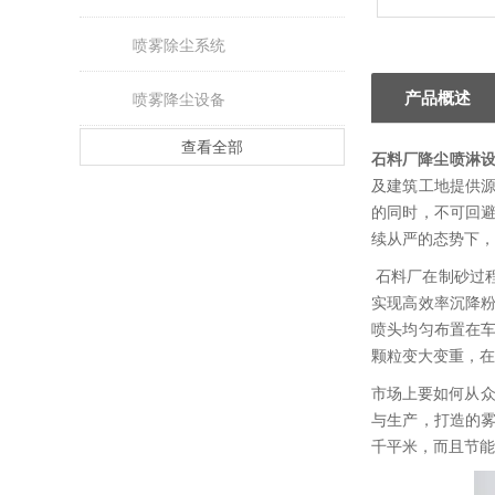
喷雾除尘系统
产品概述
喷雾降尘设备
查看全部
石料厂降尘喷淋设备
及建筑工地提供
的同时，不可回
续从严的态势下，
石料厂在制砂过
实现高效率沉降
喷头均匀布置在
颗粒变大变重，在
市场上要如何从
与生产，打造的
千平米，而且节能