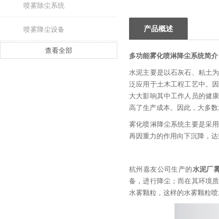
喷雾除尘系统
产品概述
喷雾降尘设备
查看全部
多功能雾化喷淋降尘系统
简介
水泥主要是以石灰石、粘土
泛应用于土木工程工艺中。
大大影响其中工作人员的健
高了生产成本。因此，大多数
雾化喷淋降尘系统主要是采
再因重力的作用向下沉降，达
杭州嘉友公司生产的
水泥厂
备，进行降尘；而在其环境
水雾颗粒，这样的水雾颗粒喷