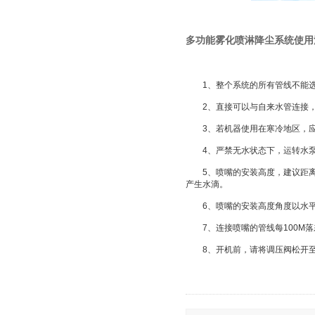
多功能雾化喷淋降尘系统
使用
1、整个系统的所有管线不能选
2、直接可以与自来水管连接，
3、若机器使用在寒冷地区，应注
4、严禁无水状态下，运转水
5、喷嘴的安装高度，建议距离地
产生水滴。
6、喷嘴的安装高度角度以水平往
7、连接喷嘴的管线每100M落差
8、开机前，请将调压阀松开至无