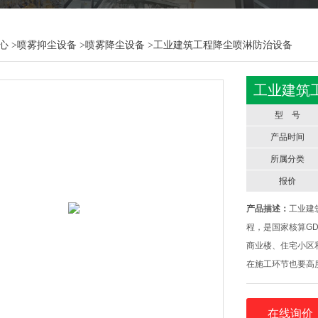
心
>
喷雾抑尘设备
>
喷雾降尘设备
>工业建筑工程降尘喷淋防治设备
工业建筑
型 号
产品时间
所属分类
报价
产品描述：
工业建
程，是国家核算G
商业楼、住宅小区
在施工环节也要高
大，影响地面整洁
行“六个百分b"覆
在线询价