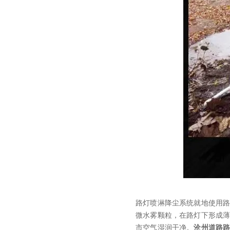
路灯喷淋降尘系统就地使用
微水雾颗粒，在路灯下形成
市空气湿润干净。
沧州道路