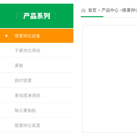
首页
>
产品中心
>
喷雾抑
喷雾抑尘设备
干雾抑尘系统
雾桩
路灯喷雾
雾化喷淋系统
除尘雾炮机
喷雾抑尘装置