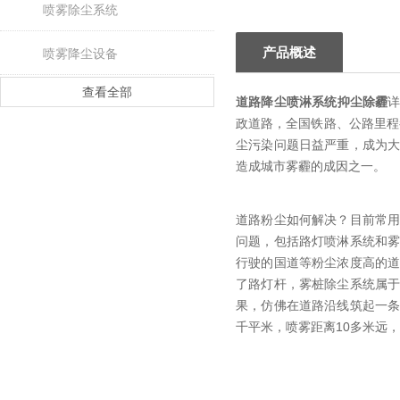
喷雾除尘系统
产品概述
喷雾降尘设备
查看全部
道路降尘喷淋系统抑尘除霾
政道路，全国铁路、公路里程
尘污染问题日益严重，成为
造成城市雾霾的成因之一。
道路粉尘如何解决？目前常
问题，包括路灯喷淋系统和
行驶的国道等粉尘浓度高的
了路灯杆，雾桩除尘系统属
果，仿佛在道路沿线筑起一
千平米，喷雾距离10多米远