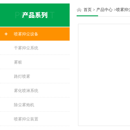
首页
>
产品中心
>
喷雾抑
喷雾抑尘设备
干雾抑尘系统
雾桩
路灯喷雾
雾化喷淋系统
除尘雾炮机
喷雾抑尘装置