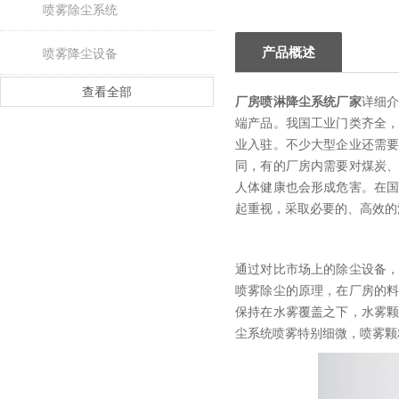
喷雾除尘系统
产品概述
喷雾降尘设备
查看全部
厂房喷淋降尘系统厂家
详细
端产品。我国工业门类齐全
业入驻。不少大型企业还需
同，有的厂房内需要对煤炭
人体健康也会形成危害。在
起重视，采取必要的、高效的
通过对比市场上的除尘设备
喷雾除尘的原理，在厂房的
保持在水雾覆盖之下，水雾
尘系统喷雾特别细微，喷雾颗