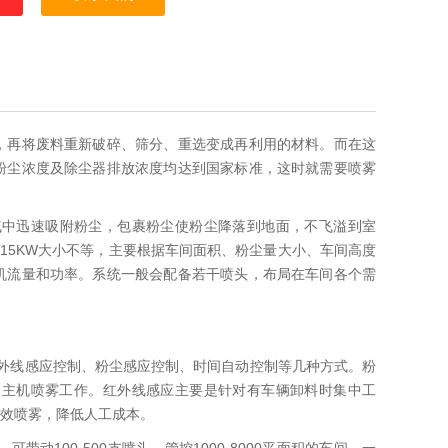
，再将废料重新破碎、筛分、重选变成再利用的材料。而在这
粉尘浓度及除尘器排放浓度均达到国家标准，这时就需要喷雾
气中迅速吸附粉尘，包裹粉尘使粉尘降落到地面，不飞溢到室
-15KW大小不等，主要根据车间面积、粉尘量大小、车间高度
机流量和功率。系统一般会配备若干喷头，布局在车间各个需
外线感应控制、粉尘感应控制、时间自动控制等几种方式。粉
启主机喷雾工作。红外线感应主要是针对有车辆卸料时集中工
效喷雾，降低人工成本。