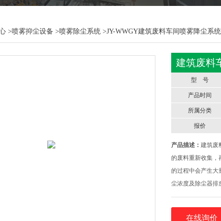
心
>
喷雾抑尘设备
>
喷雾除尘系统
>JY-WWGY建筑废料车间喷雾降尘系统
建筑废料
型 号
产品时间
所属分类
报价
产品描述：
建筑废
的废料重新收集，
的过程中会产生大
尘浓度及除尘器排
理。喷雾降尘系统
粒，在空气中迅速
在线询价