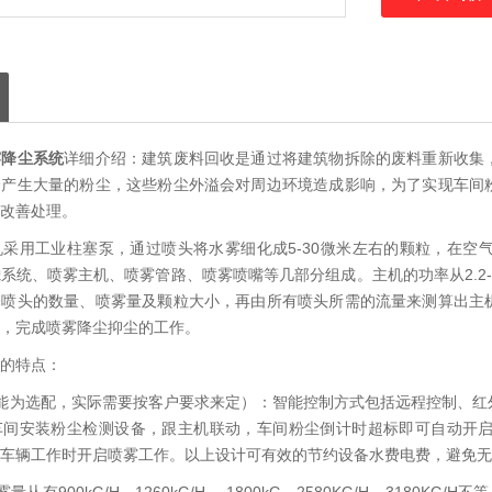
雾降尘系统
详细介绍：建筑废料回收是通过将建筑物拆除的废料重新收集
会产生大量的粉尘，这些粉尘外溢会对周边环境造成影响，为了实现车间
改善处理。
采用工业柱塞泵，通过喷头将水雾细化成5-30微米左右的颗粒，在空
系统、喷雾主机、喷雾管路、喷雾喷嘴等几部分组成。主机的功率从2.2
择喷头的数量、喷雾量及颗粒大小，再由所有喷头所需的流量来测算出主
，完成喷雾降尘抑尘的工作。
的特点：
能为选配，实际需要按客户要求来定）：智能控制方式包括远程控制、红
车间安装粉尘检测设备，跟主机联动，车间粉尘倒计时超标即可自动开
车辆工作时开启喷雾工作。以上设计可有效的节约设备水费电费，避免无