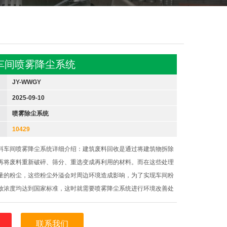
车间喷雾降尘系统
JY-WWGY
2025-09-10
喷雾除尘系统
10429
料车间喷雾降尘系统详细介绍：建筑废料回收是通过将建筑物拆除
再将废料重新破碎、筛分、重选变成再利用的材料。而在这些处理
量的粉尘，这些粉尘外溢会对周边环境造成影响，为了实现车间粉
放浓度均达到国家标准，这时就需要喷雾降尘系统进行环境改善处
主机采用工业柱塞泵，通过喷头将水雾细化成5-30微米左右的颗
吸附粉尘，包裹粉尘
联系我们