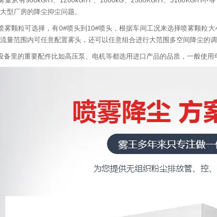
从有900kG/H、1260kG/H 、1800kG、2580KG/H、3180KG/
大型厂房的降尘抑尘问题。
喷雾颗粒可选择，有0#喷头到10#喷头，根据车间工况来选择喷雾颗粒
流量范围内可任意配置雾头，还可以任意组合进行大范围多空间降尘的调
设备里的重要配件比如高压泵、电机等都选用进口产品的品质，一般使用年