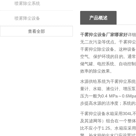
喷雾除尘系统
产品概述
喷雾降尘设备
查看全部
干雾抑尘设备厂家哪家好
详
无二次污染等优点。干雾抑尘
干雾抑尘除尘设备。这种设备
空气、保护环境的目的。通
储气罐、电控系统、自动控制
效率的除尘效果。
水源供给系统为干雾抑尘系统
量计、水箱、液位计、增压泵
压力一般为0.4 MPa～0.6M
步提高水源的洁净度；系统的
干雾抑尘设备水箱采用304
及其滤网等）组合在一个整
比不应小于1.25。水箱应
警。补水箱的出水口应设置过