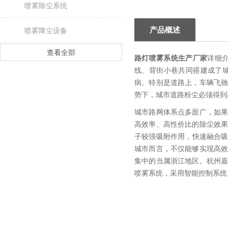
喷雾除尘系统
产品概述
喷雾降尘设备
查看全部
路灯喷雾系统生产厂家
详细
线、背街小巷共同搭建成了
病。特别是道路上，车辆飞
势下，城市道路粉尘必须得到
城市路网体系点多面广，如
高效率、高性价比的除尘效
子较强吸附作用，快速融合吸
城市而言，不仅能够实现高
集中的当属浙江地区。杭州
喷雾系统，采用智能控制系统