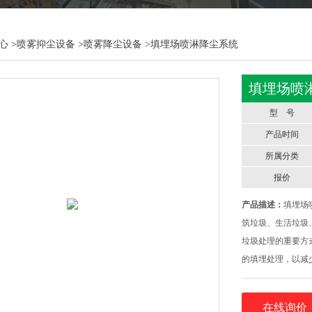
心
>
喷雾抑尘设备
>
喷雾降尘设备
>填埋场喷淋降尘系统
填埋场喷
型 号
产品时间
所属分类
报价
产品描述：
填埋场
筑垃圾、生活垃圾
垃圾处理的重要方
的填埋处理，以减
车、翻斗车倾泻而
生态治理中，垃圾
在线询价