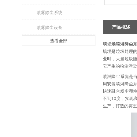
喷雾除尘系统
产品概述
喷雾降尘设备
查看全部
填埋场喷淋降尘
填埋是垃圾处理
业时，大量垃圾
它产生的粉尘污染
喷淋降尘系统是
周安装喷淋降尘
快速融合粉尘颗粒
不到10度，实现
生产，打造的雾王