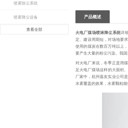
喷雾除尘系统
产品概述
喷雾降尘设备
查看全部
火电厂煤场喷淋降尘系统
详
定、建设周期短，对场地要
使用的煤炭在数百万吨以上
要产生大量的粉尘污染。我国
对火电厂来说，冬季正是用
足火电厂煤场这样的大面积、
厂家中，杭州嘉友实业公司
水雾覆盖的效果，水雾颗粒能