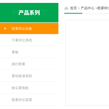
首页
>
产品中心
>
喷雾抑
喷雾抑尘设备
干雾抑尘系统
雾桩
路灯喷雾
雾化喷淋系统
除尘雾炮机
喷雾抑尘装置