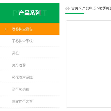
首页
>
产品中心
>
喷雾抑
喷雾抑尘设备
干雾抑尘系统
雾桩
路灯喷雾
雾化喷淋系统
除尘雾炮机
喷雾抑尘装置